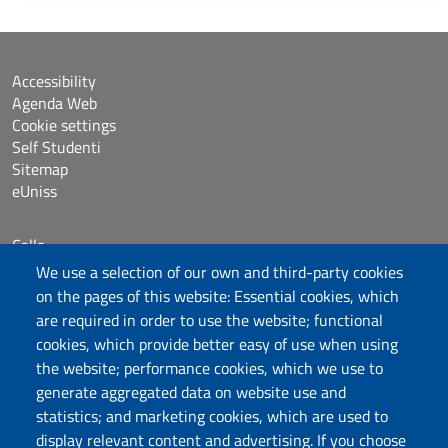
Accessibility
Agenda Web
Cookie settings
Self Studenti
Sitemap
eUniss
Calls
Dichiarazione di accessibilità
We use a selection of our own and third-party cookies
Posta elettronica @uniss.it
on the pages of this website: Essential cookies, which
Protocollo
are required in order to use the website; functional
cookies, which provide better easy of use when using
the website; performance cookies, which we use to
Follow us
generate aggregated data on website use and
statistics; and marketing cookies, which are used to
display relevant content and advertising. If you choose
Università degli Studi di Sassari