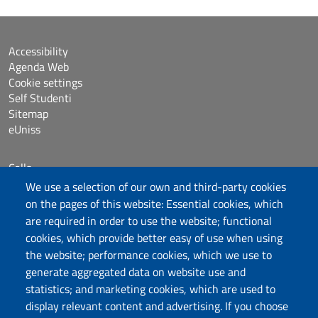
Accessibility
Agenda Web
Cookie settings
Self Studenti
Sitemap
eUniss
Calls
Dichiarazione di accessibilità
We use a selection of our own and third-party cookies
Posta elettronica @uniss.it
on the pages of this website: Essential cookies, which
Protocollo
are required in order to use the website; functional
cookies, which provide better easy of use when using
the website; performance cookies, which we use to
Follow us
generate aggregated data on website use and
statistics; and marketing cookies, which are used to
display relevant content and advertising. If you choose
Università degli Studi di Sassari