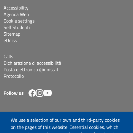
Accessibility
Agenda Web
Cookie settings
Self Studenti
Sitemap
eUniss
Calls
Dichiarazione di accessibilità
Posta elettronica @uniss.it
Protocollo
Follow us
Università degli Studi di Sassari
We use a selection of our own and third-party cookies
Dipartimento di Storia, Scienze dell’Uomo e
on the pages of this website: Essential cookies, which
della Formazione