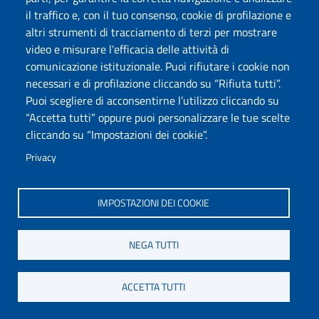
il traffico e, con il tuo consenso, cookie di profilazione e
altri strumenti di tracciamento di terzi per mostrare
video e misurare l'efficacia delle attività di
comunicazione istituzionale. Puoi rifiutare i cookie non
Lunedì 28 Novembre dalle 16 nell'Aula Magna
necessari e di profilazione cliccando su “Rifiuta tutti”.
dell'Ateneo si è svolto il seminario di studi “Criminalità
Puoi scegliere di acconsentirne l’utilizzo cliccando su
violenta in Sardegna. Quali strumenti per contrastarla?”.
“Accetta tutti” oppure puoi personalizzare le tue scelte
cliccando su “Impostazioni dei cookie”.
Continua
Privacy
08/11/2016 L'Osservatorio inaugura
IMPOSTAZIONI DEI COOKIE
"I Dibattiti di Sardegna Soprattutto"
NEGA TUTTI
ACCETTA TUTTI