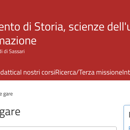
Salta al contenuto principale
nto di Storia, scienze dell
rmazione
i di Sassari
idattica
I nostri corsi
Ricerca/Terza missione
In
e gare
 gare