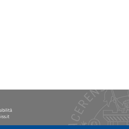
ibilità
ss.it