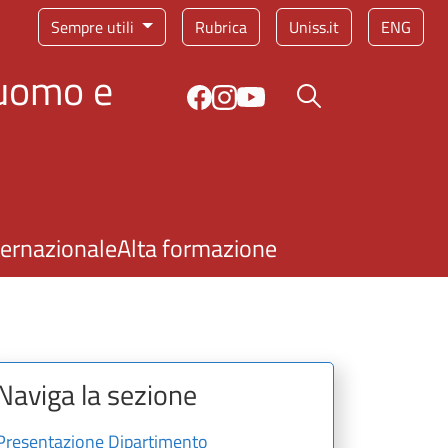
Sempre utili
Rubrica
Uniss.it
ENG
'uomo e
Bottone cerca
ternazionale
Alta formazione
Naviga la sezione
Presentazione Dipartimento