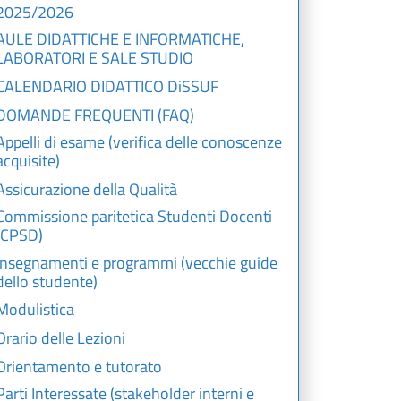
2025/2026
AULE DIDATTICHE E INFORMATICHE,
LABORATORI E SALE STUDIO
CALENDARIO DIDATTICO DiSSUF
DOMANDE FREQUENTI (FAQ)
Appelli di esame (verifica delle conoscenze
acquisite)
Assicurazione della Qualità
Commissione paritetica Studenti Docenti
(CPSD)
Insegnamenti e programmi (vecchie guide
dello studente)
Modulistica
Orario delle Lezioni
Orientamento e tutorato
Parti Interessate (stakeholder interni e