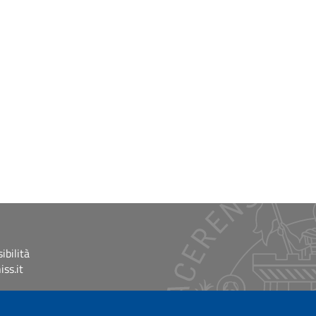
ibilità
ss.it