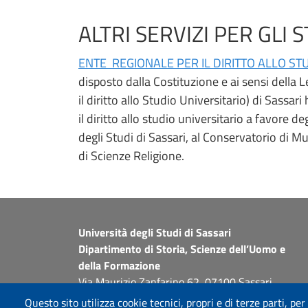
ALTRI SERVIZI PER GLI 
ENTE REGIONALE PER IL DIRITTO ALLO ST
disposto dalla Costituzione e ai sensi della 
il diritto allo Studio Universitario) di Sassar
il diritto allo studio universitario a favore de
degli Studi di Sassari, al Conservatorio di Mus
di Scienze Religione.
Università degli Studi di Sassari
Dipartimento di Storia, Scienze dell’Uomo e
della Formazione
Via Maurizio Zanfarino 62, 07100 Sassari
PEC: dip.storia.scienze.formazione@pec.uniss.it
Questo sito utilizza cookie tecnici, propri e di terze parti, per