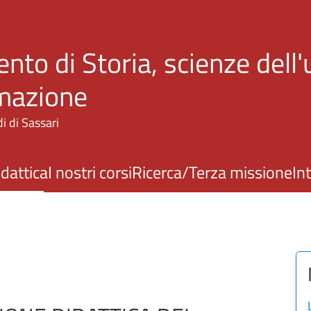
Salta al contenuto principale
nto di Storia, scienze dell
rmazione
i di Sassari
idattica
I nostri corsi
Ricerca/Terza missione
In