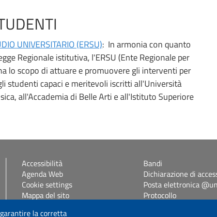
STUDENTI
UDIO UNIVERSITARIO (ERSU)
: In armonia con quanto
Legge Regionale istitutiva, l'ERSU (Ente Regionale per
i ha lo scopo di attuare e promuovere gli interventi per
gli studenti capaci e meritevoli iscritti all'Università
ica, all'Accademia di Belle Arti e all'Istituto Superiore
Accessibilità
Bandi
Agenda Web
Dichiarazione di access
Cookie settings
Posta elettronica @uni
Mappa del sito
Protocollo
Self Studenti
 garantire la corretta
eUniss