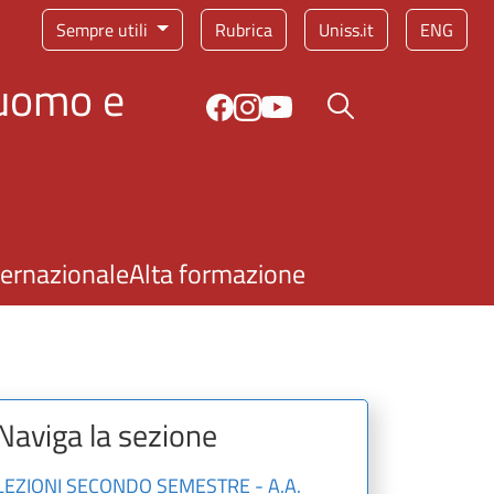
Sempre utili
Rubrica
Uniss.it
ENG
'uomo e
Bottone cerca
ternazionale
Alta formazione
Naviga la sezione
LEZIONI SECONDO SEMESTRE - A.A.