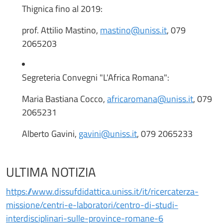
Thignica fino al 2019:
prof. Attilio Mastino,
mastino@uniss.it
, 079
2065203
Segreteria Convegni "L'Africa Romana":
Maria Bastiana Cocco,
africaromana@uniss.it
, 079
2065231
Alberto Gavini,
gavini@uniss.it
, 079 2065233
ULTIMA NOTIZIA
https://www.dissufdidattica.uniss.it/it/ricercaterza-
missione/centri-e-laboratori/centro-di-studi-
interdisciplinari-sulle-province-romane-6