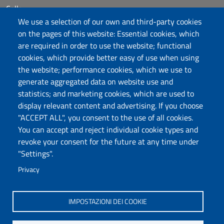
Calls
Dichiarazione di accessibilità
We use a selection of our own and third-party cookies
Posta elettronica @uniss.it
on the pages of this website: Essential cookies, which
Protocollo
are required in order to use the website; functional
cookies, which provide better easy of use when using
the website; performance cookies, which we use to
Follow us
generate aggregated data on website use and
statistics; and marketing cookies, which are used to
display relevant content and advertising. If you choose
Università degli Studi di Sassari
"ACCEPT ALL", you consent to the use of all cookies.
Dipartimento di Storia, Scienze dell’Uomo e
You can accept and reject individual cookie types and
della Formazione
revoke your consent for the future at any time under
Via Maurizio Zanfarino 62, 07100 Sassari
"Settings".
PEC: dip.storia.scienze.formazione@pec.uniss.it
Privacy
www.uniss.it
IMPOSTAZIONI DEI COOKIE