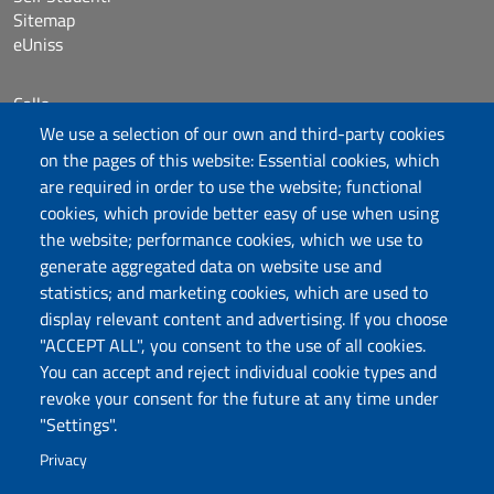
Sitemap
eUniss
Calls
Dichiarazione di accessibilità
We use a selection of our own and third-party cookies
Posta elettronica @uniss.it
on the pages of this website: Essential cookies, which
Protocollo
are required in order to use the website; functional
cookies, which provide better easy of use when using
the website; performance cookies, which we use to
Follow us
generate aggregated data on website use and
statistics; and marketing cookies, which are used to
display relevant content and advertising. If you choose
Università degli Studi di Sassari
"ACCEPT ALL", you consent to the use of all cookies.
Dipartimento di Storia, Scienze dell’Uomo e
You can accept and reject individual cookie types and
della Formazione
revoke your consent for the future at any time under
Via Maurizio Zanfarino 62, 07100 Sassari
"Settings".
PEC: dip.storia.scienze.formazione@pec.uniss.it
Privacy
www.uniss.it